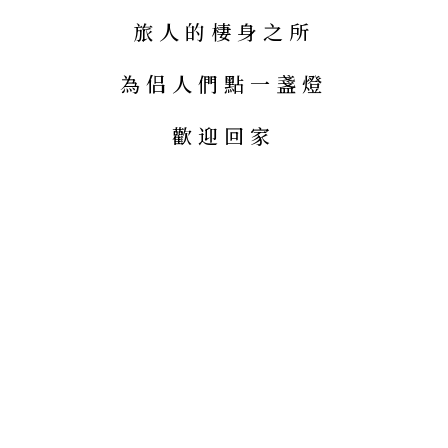
旅
人
的
棲
身
之
所
為
侣
人
們
點
一
盞
燈
歡
迎
回
家