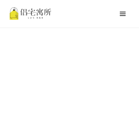
跳
Main
至
Men
主
要
內
容