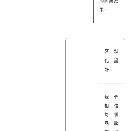
的商業成
果。
客製
化設
計
我們
相信
每個
品牌