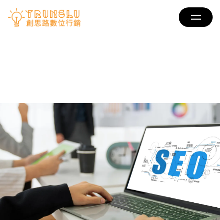
跳
content
Open
至
主
要
內
容