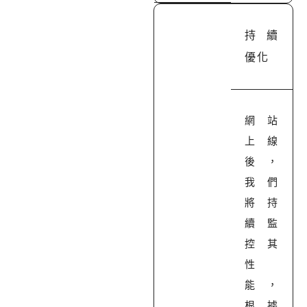
持續
優化
網站
上線
後，
我們
將持
續監
控其
性
能，
根據