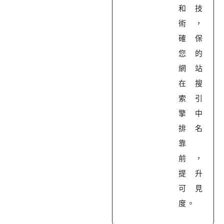
和技
術，
確保
您的
網站
在搜
索引
擎中
排名
靠
前，
提升
可見
度。