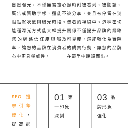
自然曝光，不僅無需擔心
鍵時刻被看到、被閱讀、
廣告或贊助字樣，還能不
被分享，並且被停留在消
限點擊次數與曝光時段。
費者的視線中。這種密切
這種曝光方式能大幅提升
關係不僅提升品牌的網路
您的網路信任度與觸及
可見度，還能轉化為實際
率，讓您的品牌在消費者
的購買行動，讓您的品牌
心中更具權威性。
在競爭中脫穎而出。
01
03
SEO 搜
第
品
尋引擎
一印象
牌形象
優化
，
深刻
強化
提高網