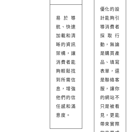
優化的設
易於導
計能夠引
航、快速
導消費者
加載和清
採取行
晰的資訊
動，無論
架構，讓
是購買產
消費者能
品、填寫
夠輕鬆找
表單，還
到所需信
是聯絡客
息，增強
服，讓你
他們的信
的網站不
任感和滿
只是被看
意度。
見，更能
帶來實際