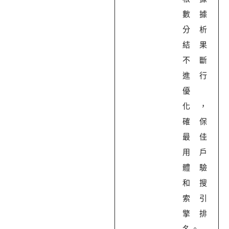
數據
分析
結果
不斷
進行
優
化，
確保
最佳
用戶
體驗
和搜
索引
擎排
名。