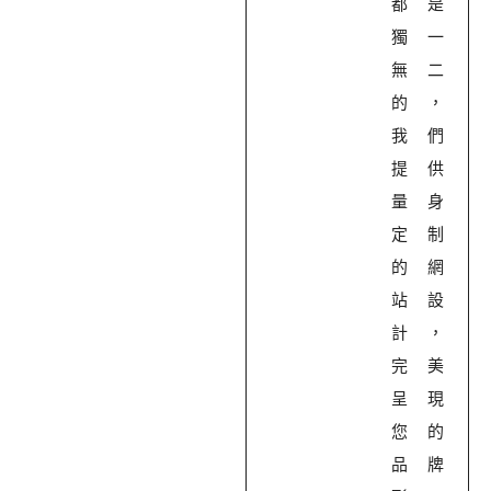
都是
獨一
無二
的，
我們
提供
量身
定制
的網
站設
計，
完美
呈現
您的
品牌